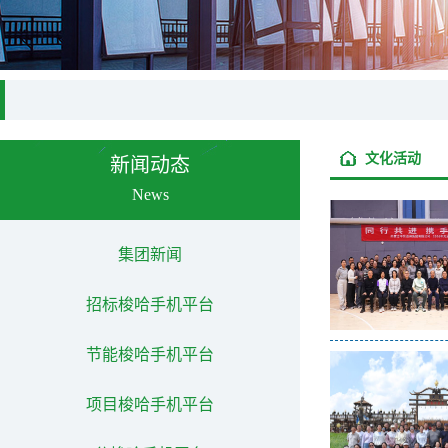
文化活动
新闻动态
News
集团新闻
招标梭哈手机平台
节能梭哈手机平台
项目梭哈手机平台