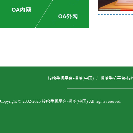
梭哈手机平台-梭哈(中国)
/
梭哈手机平台-梭
Copyright © 2002-2026 梭哈手机平台-梭哈(中国) All rights reserved.