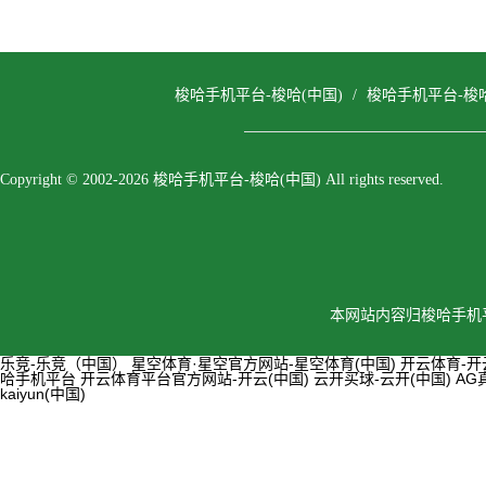
梭哈手机平台-梭哈(中国)
/
梭哈手机平台-梭
Copyright © 2002-2026 梭哈手机平台-梭哈(中国) All rights reserved.
本网站内容归梭哈手机
乐竞-乐竞（中国）
星空体育·星空官方网站-星空体育(中国)
开云体育-
哈手机平台
开云体育平台官方网站-开云(中国)
云开买球-云开(中国)
AG
kaiyun(中国)