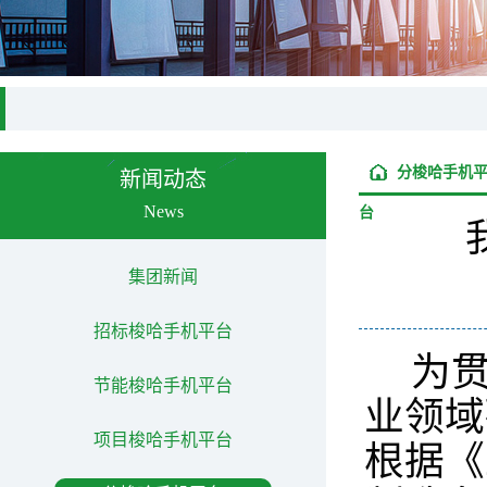
分梭哈手机
新闻动态
News
台
集团新闻
招标梭哈手机平台
为
节能梭哈手机平台
业领域
项目梭哈手机平台
根据《