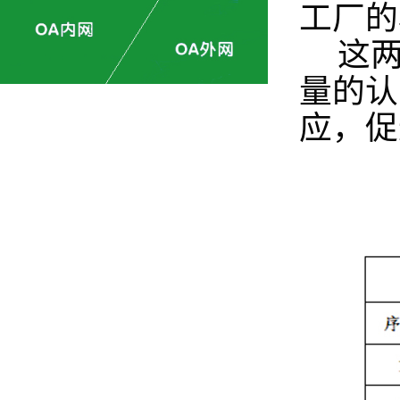
工厂的
这
量的认
应，促