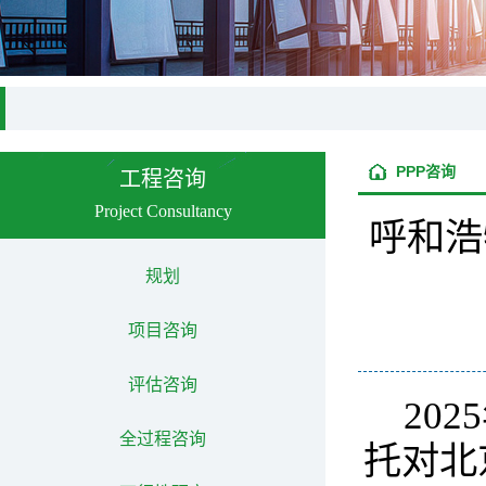
PPP咨询
工程咨询
Project Consultancy
呼和浩
规划
项目咨询
评估咨询
20
全过程咨询
托对北