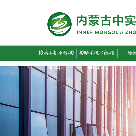
梭哈手机平台
梭哈手机平台-梭
梭哈手机平台-梭
新
哈(中国)
哈(中国)