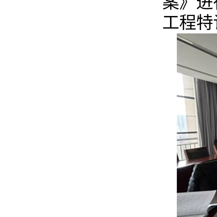
案》进
工程特