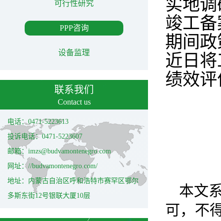
实地调
可行性研究
竣工备
PPP咨询
期间政
设备监理
近日将
绩效评
联系我们
Contact us
电话：0471-5223613
投诉电话：0471-5223607
邮箱：imzs@budvamontenegro.com
网址：//budvamontenegro.com/
地址：内蒙古自治区呼和浩特市赛罕区鄂尔
本文
多斯东街12号银联大厦10层
可，不